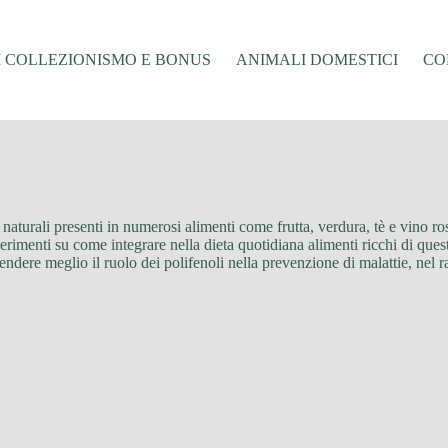
I COLLEZIONISMO E BONUS
ANIMALI DOMESTICI
CO
nti naturali presenti in numerosi alimenti come frutta, verdura, tè e vino r
ggerimenti su come integrare nella dieta quotidiana alimenti ricchi di que
dere meglio il ruolo dei polifenoli nella prevenzione di malattie, nel r