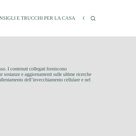
NSIGLI E TRUCCHI PER LA CASA
CUCINA E RICETTE
osso. I contenuti collegati forniscono
ste sostanze e aggiornamenti sulle ultime ricerche
allentamento dell’invecchiamento cellulare e nel