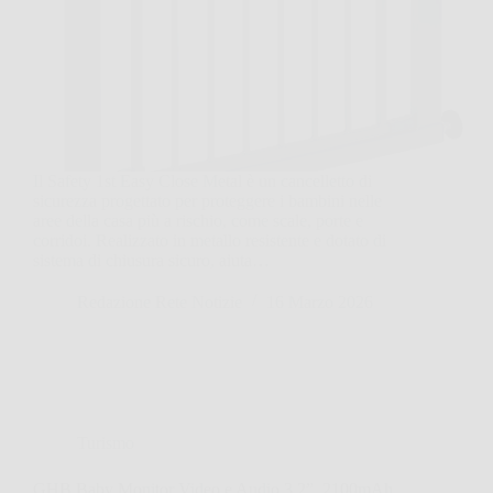
Il Safety 1st Easy Close Metal è un cancelletto di
sicurezza progettato per proteggere i bambini nelle
aree della casa più a rischio, come scale, porte e
corridoi. Realizzato in metallo resistente e dotato di
sistema di chiusura sicuro, aiuta…
Redazione Rete Notizie
16 Marzo 2026
Turismo
GHB Baby Monitor Video e Audio 3.2”, 2100mAh