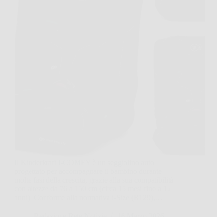
Il Kinderkraft I-COMFY è un seggiolino auto
progettato per accompagnare il bambino durante
molte fasi della crescita, grazie alla sua compatibilità
con altezze da 76 a 150 cm (circa 15 mesi fino a 12
anni). Conforme alla normativa i-Size (R129),…
Redazione Rete Notizie
16 Marzo 2026