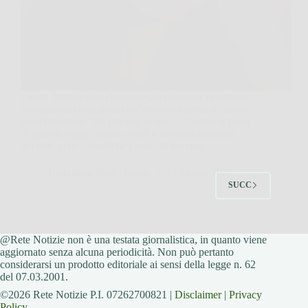
Capita durante una chiacchierata tra amici, qualcuno
racconta un episodio un po’ troppo perfetto, e subito
parte la battuta: “Di che segno sei?”. Quando si parla
di piccole bugie, mezze verità e versioni addolcite
dei fatti, certe classifiche zodiacali tornano…
Redazione Rete Notizie
12 Marzo 2026
SUCC
@Rete Notizie non è una testata giornalistica, in quanto viene
aggiornato senza alcuna periodicità. Non può pertanto
considerarsi un prodotto editoriale ai sensi della legge n. 62
del 07.03.2001.
©2026 Rete Notizie P.I. 07262700821 |
Disclaimer
|
Privacy
Policy