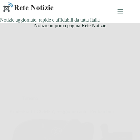
Salta
al
contenuto
Notizie aggiornate, rapide e affidabili da tutta Italia
Notizie in prima pagina Rete Notizie
Turismo
Kinderkraft I-COMFY, Seggiolino auto, Per bambini